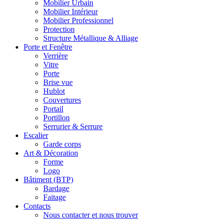
Mobilier Urbain
Mobilier Intérieur
Mobilier Professionnel
Protection
Structure Métallique & Alliage
Porte et Fenêtre
Verrière
Vitre
Porte
Brise vue
Hublot
Couvertures
Portail
Portillon
Serrurier & Serrure
Escalier
Garde corps
Art & Décoration
Forme
Logo
Bâtiment (BTP)
Bardage
Faitage
Contacts
Nous contacter et nous trouver