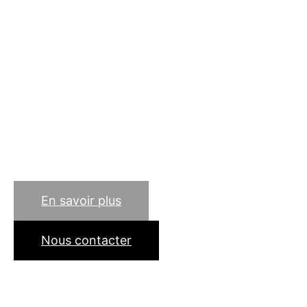
Besoin d'un expert
métallier à Paris 9 (75009)
? Soudure, pliage,
découpage et maintenance
du métal… notre
entreprise d'artisan de
père en fils est à votre
service à Paris (75) !
En savoir plus
Nous contacter