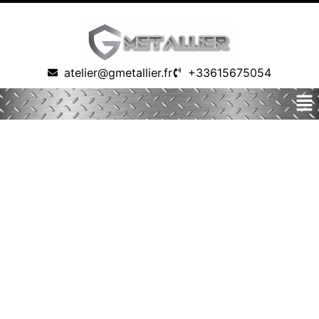
atelier@gmetallier.fr
+33615675054