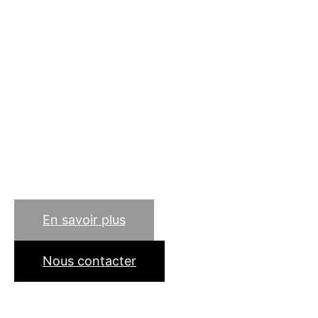
métallier à Gennevilliers
(92230) ? Soudure, pliage,
découpage et maintenance
du métal… notre
entreprise d'artisan de
père en fils est à votre
service en Hauts de Seine
(92) !
En savoir plus
Nous contacter