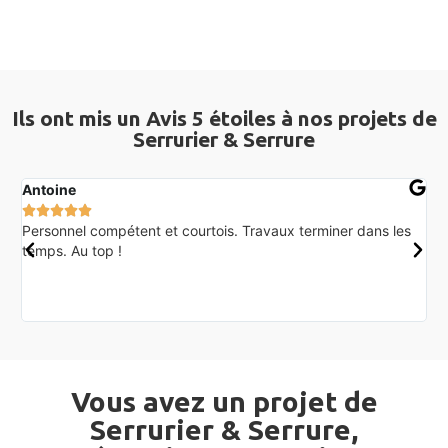
Ils ont mis un Avis 5 étoiles à nos projets de
Serrurier & Serrure
Antoine
L





Personnel compétent et courtois. Travaux terminer dans les
J
il
temps. Au top !
d
p
t
j
Vous avez un projet de
Serrurier & Serrure,