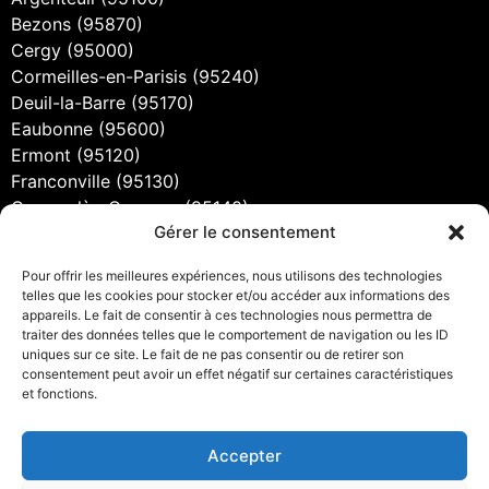
Bezons (95870)
Cergy (95000)
Cormeilles-en-Parisis (95240)
Deuil-la-Barre (95170)
Eaubonne (95600)
Ermont (95120)
Franconville (95130)
Garges-lès-Gonesse (95140)
Gérer le consentement
Gonesse (95500)
Goussainville (95190)
Pour offrir les meilleures expériences, nous utilisons des technologies
Herblay-sur-Seine (95220)
telles que les cookies pour stocker et/ou accéder aux informations des
Montigny-lès-Cormeilles (95370)
appareils. Le fait de consentir à ces technologies nous permettra de
traiter des données telles que le comportement de navigation ou les ID
Montmorency (95160)
uniques sur ce site. Le fait de ne pas consentir ou de retirer son
Pontoise (95000)
consentement peut avoir un effet négatif sur certaines caractéristiques
Saint-Ouen-l'Aumône (95310)
et fonctions.
Sannois (95110)
Sarcelles (95200)
Accepter
Taverny (95150)