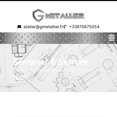
atelier@gmetallier.fr
+33615675054
Serrurier & Serrure
Découvrez nos derniers projets de Serrurier &
Serrure