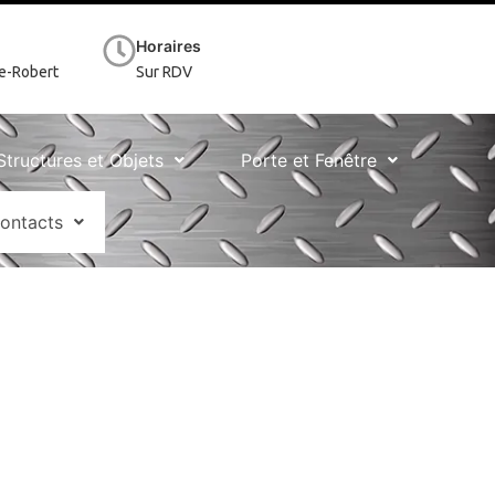
Horaires
te-Robert
Sur RDV
Structures et Objets
Porte et Fenêtre
ontacts