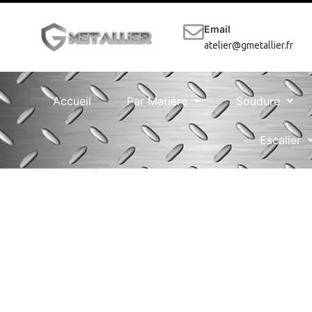
Email
atelier@gmetallier.fr
Accueil
Par Matière
Soudure
Escalier