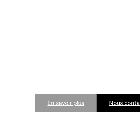
Spécialiste de la soudure, ferronnerie et métal
Besoin d'un expert mé
l'Aumône (95310) ? So
et maintenance du mé
d'artisan de père en fi
Val d'Oise (95) !
En savoir plus
Nous conta