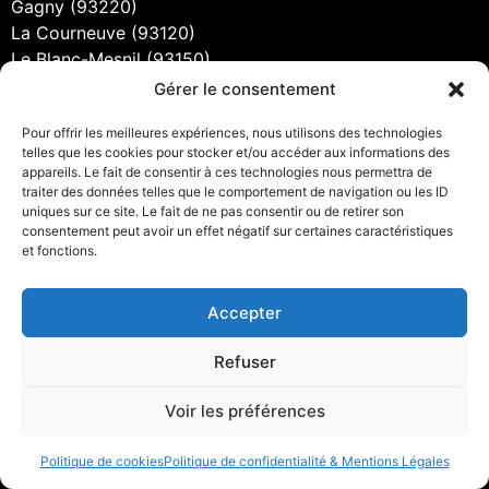
Gagny (93220)
La Courneuve (93120)
Le Blanc-Mesnil (93150)
Livry-Gargan (93190)
Gérer le consentement
Montreuil (93100)
Pour offrir les meilleures expériences, nous utilisons des technologies
Noisy-le-Grand (93160)
telles que les cookies pour stocker et/ou accéder aux informations des
Noisy-le-Sec (93130)
appareils. Le fait de consentir à ces technologies nous permettra de
Pantin (93500)
traiter des données telles que le comportement de navigation ou les ID
uniques sur ce site. Le fait de ne pas consentir ou de retirer son
Rosny-sous-Bois (93110)
consentement peut avoir un effet négatif sur certaines caractéristiques
Saint-Denis (93200)
et fonctions.
Saint-Ouen-sur-Seine (93400)
Sevran (93270)
Accepter
Stains (93240)
Refuser
Atelier de Soudure et Métallerie du Val de
Marne (94)
Voir les préférences
Alfortville (94140)
Cachan (94230)
Politique de cookies
Politique de confidentialité & Mentions Légales
Champigny-sur-Marne (94500)