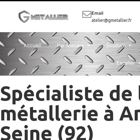
Email
atelier@gmetallier.fr
Accueil
Par Matière
Soudure
Escalier
Spécialiste de 
métallerie à A
Seine (92)