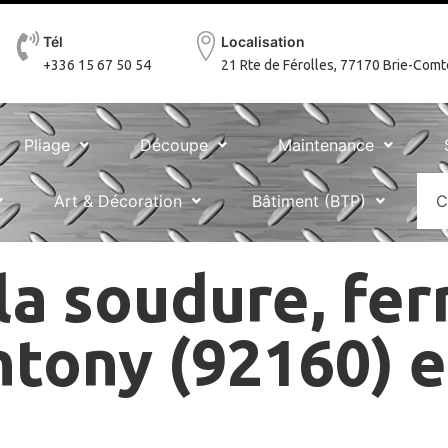
Tél
Localisation
+336 15 67 50 54
21 Rte de Férolles, 77170 Brie-Com
Pliage
Découpe
Maintenance
Art & Décoration
Bâtiment (BTP)
C
la soudure, fer
ntony (92160) 