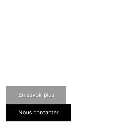
métallier à Saint-Denis
(93200) ? Soudure, pliage,
découpage et maintenance
du métal… notre
entreprise d'artisan de
père en fils est à votre
service en Seine Saint
Denis (93) !
En savoir plus
Nous contacter