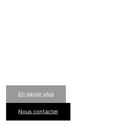
métallier en Seine et
Marne (77) et Ile de France
? Soudure, pliage,
découpage et maintenance
du métal… notre
entreprise d'artisan de
père en fils est à votre
service !
En savoir plus
Nous contacter